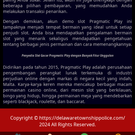
beberapa pilihan pembayaran, yang memudahkan Anda
melakukan transaksi penarikan.
Dengan demikian, akun demo slot Pragmatic Play ini
tampaknya menjadi tempat bermain yang ideal untuk setiap
penjudi slot. Anda bisa mendapatkan pengalaman bermain
slot yang menarik sekaligus mendapatkan pengetahuan
tentang berbagai jenis permainan dan cara memenangkannya.
Penyedia Slot Gacor Pragmatic Play dengan Banyak Fitur Unggulan
Didirikan pada tahun 2015, Pragmatic Play adalah perusahaan
pengembangan perangkat lunak terkemuka di industri
perjudian online dengan markas di negara kecil yang indah,
Malta. Karya-karya keren mereka mencakup berbagai macam
permainan casino online, dari mesin slot yang berkilauan,
bingo yang hidup, hingga permainan meja yang mendebarkan
seperti blackjack, roulette, dan baccarat.
Copyright © https://delawaretownshippolice.com/
2024 All Rights Reserved.