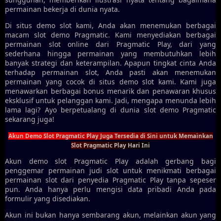
permainan bekerja di dunia nyata.
Di situs demo slot kami, Anda akan menemukan berbagai
macam slot demo Pragmatic. Kami menyediakan berbagai
permainan slot online dari Pragmatic Play, dari yang
sederhana hingga permainan yang membutuhkan lebih
banyak strategi dan keterampilan. Apapun tingkat cinta Anda
terhadap permainan slot, Anda pasti akan menemukan
permainan yang cocok di situs demo slot kami. Kami juga
menawarkan berbagai bonus menarik dan penawaran khusus
eksklusif untuk pelanggan kami. Jadi, mengapa menunda lebih
lama lagi? Ayo berpetualang di dunia slot demo Pragmatic
sekarang juga!
Akun Demo Slot Pragmatic Play Juga Tersedia di Sini untuk Memainkan
Slot Pragmatic Play Hari Ini
Akun demo slot Pragmatic Play adalah gerbang bagi
penggemar permainan judi slot untuk menikmati berbagai
permainan slot dari penyedia Pragmatic Play tanpa sepeser
pun. Anda hanya perlu mengisi data pribadi Anda pada
formulir yang disediakan.
Akun ini bukan hanya sembarang akun, melainkan akun yang